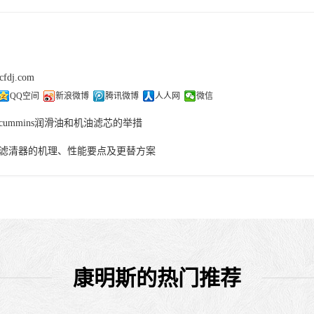
cfdj.com
QQ空间
新浪微博
腾讯微博
人人网
微信
cummins润滑油和机油滤芯的举措
滤清器的机理、性能要点及更替方案
康明斯的热门推荐