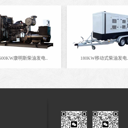
600KW康明斯柴油发电..
180KW移动式柴油发电.