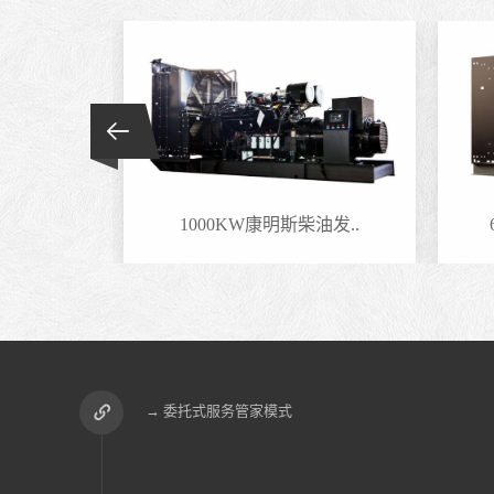
油发..
1000KW康明斯柴油发..
→ 委托式服务管家模式