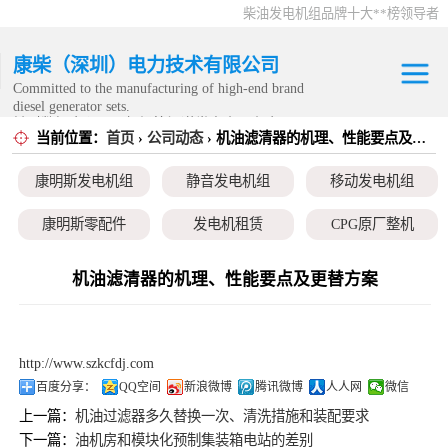
柴油发电机组品牌十大**榜领导者
康柴（深圳）电力技术有限公司
Committed to the manufacturing of high-end brand
diesel generator sets.
针对数据中心、飞机场等渠道类客户不在本公司服
当前位置：
首页
›
公司动态
› 机油滤清器的机理、性能要点及更替方案
康明斯发电机组
务范围内。
康明斯发电机组
静音发电机组
移动发电机组
静音发电机组
康明斯零配件
发电机租赁
CPG原厂整机
移动发电机组
机油滤清器的机理、性能要点及更替方案
康明斯零配件
发电机租赁
http://www.szkcfdj.com
CPG原厂整机
百度分享：
QQ空间
新浪微博
腾讯微博
人人网
微信
上一篇：
机油过滤器多久替换一次、清洗措施和装配要求
下一篇：
油机房和模块化预制集装箱电站的差别