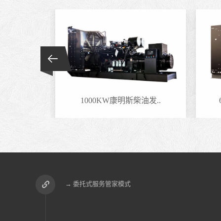
油发..
1000KW康明斯柴油发..
→ 委托式服务管家模式