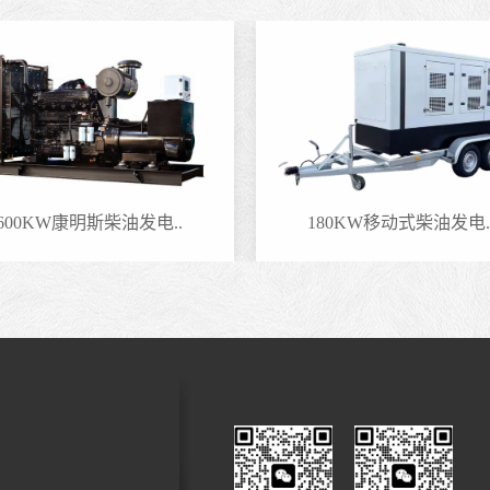
600KW康明斯柴油发电..
180KW移动式柴油发电.