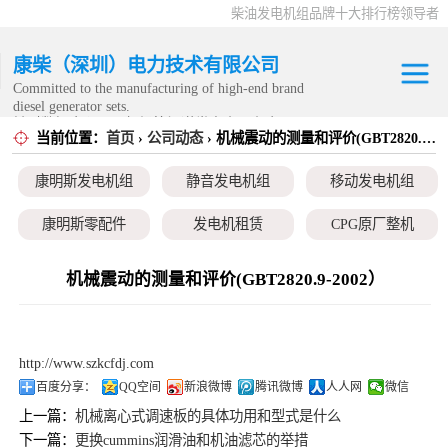
柴油发电机组品牌十大排行榜领导者
康柴（深圳）电力技术有限公司
Committed to the manufacturing of high-end brand
diesel generator sets.
针对数据中心、飞机场等渠道类客户不在本公司服
当前位置：
首页
›
公司动态
› 机械震动的测量和评价(GBT2820.9-2002）
康明斯发电机组
务范围内。
康明斯发电机组
静音发电机组
移动发电机组
静音发电机组
康明斯零配件
发电机租赁
CPG原厂整机
移动发电机组
机械震动的测量和评价(GBT2820.9-2002）
康明斯零配件
发电机租赁
http://www.szkcfdj.com
CPG原厂整机
百度分享：
QQ空间
新浪微博
腾讯微博
人人网
微信
上一篇：
机械离心式调速板的具体功用和型式是什么
下一篇：
更换cummins润滑油和机油滤芯的举措