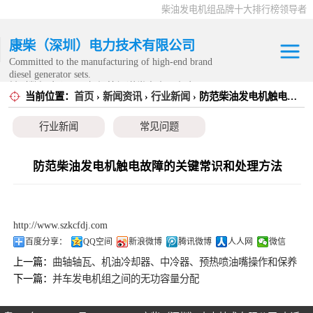
柴油发电机组品牌十大排行榜领导者
康柴（深圳）电力技术有限公司
Committed to the manufacturing of high-end brand
diesel generator sets.
针对数据中心、飞机场等渠道类客户不在本公司服
当前位置：
首页
›
新闻资讯
›
行业新闻
› 防范柴油发电机触电故障的关键常识和处理方法
康明斯发电机组
务范围内。
行业新闻
常见问题
静音发电机组
移动发电机组
防范柴油发电机触电故障的关键常识和处理方法
康明斯零配件
http://www.szkcfdj.com
发电机租赁
百度分享：
QQ空间
新浪微博
腾讯微博
人人网
微信
上一篇：
曲轴轴瓦、机油冷却器、中冷器、预热喷油嘴操作和保养
CPG原厂整机
下一篇：
并车发电机组之间的无功容量分配