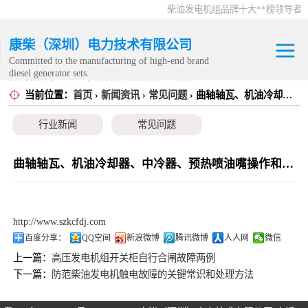
柴油发电机组品牌十大**榜领导者
康柴（深圳）电力技术有限公司
Committed to the manufacturing of high-end brand
diesel generator sets.
针对数据中心、飞机场等渠道类客户不在本公司服
当前位置：
首页
›
新闻资讯
›
常见问题
› 曲轴轴瓦、机油冷却器、中冷器、预热喷油嘴操作和保养
康明斯发电机组
务范围内。
行业新闻
常见问题
静音发电机组
移动发电机组
曲轴轴瓦、机油冷却器、中冷器、预热喷油嘴操作和保养
康明斯零配件
http://www.szkcfdj.com
发电机租赁
百度分享：
QQ空间
新浪微博
腾讯微博
人人网
微信
上一篇：
高压发电机组开关柜自行合闸故障两例
CPG原厂整机
下一篇：
防范柴油发电机触电故障的关键常识和处理方法