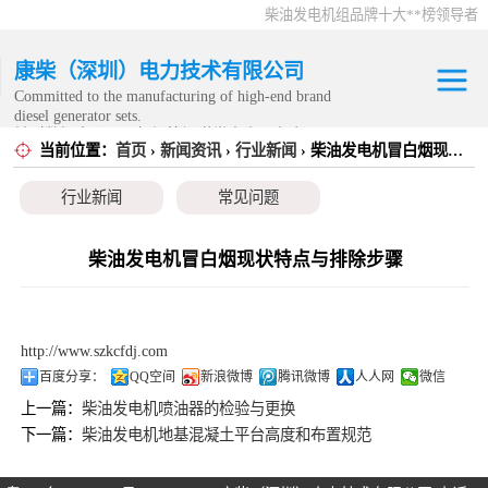
柴油发电机组品牌十大**榜领导者
康柴（深圳）电力技术有限公司
Committed to the manufacturing of high-end brand
diesel generator sets.
针对数据中心、飞机场等渠道类客户不在本公司服
当前位置：
首页
›
新闻资讯
›
行业新闻
› 柴油发电机冒白烟现状特点与排除步骤
康明斯发电机组
务范围内。
行业新闻
常见问题
静音发电机组
移动发电机组
柴油发电机冒白烟现状特点与排除步骤
康明斯零配件
http://www.szkcfdj.com
发电机租赁
百度分享：
QQ空间
新浪微博
腾讯微博
人人网
微信
上一篇：
柴油发电机喷油器的检验与更换
CPG原厂整机
下一篇：
柴油发电机地基混凝土平台高度和布置规范