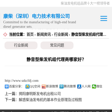
柴油发电机组品牌十大**榜领导者
康柴（深圳）电力技术有限公司
Committed to the manufacturing of high-end brand
diesel generator sets.
针对数据中心、飞机场等渠道类客户不在本公司服
当前位置：
首页
›
新闻资讯
›
行业新闻
› 静音型柴发机组代理商哪家好？
康明斯发电机组
务范围内。
行业新闻
常见问题
静音发电机组
移动发电机组
静音型柴发机组代理商哪家好？
康明斯零配件
http://www.szkcfdj.com
发电机租赁
百度分享：
QQ空间
新浪微博
腾讯微博
人人网
微信
上一篇：
揭阳康明斯发电机出租公司
CPG原厂整机
下一篇：
解惑柴油发电机的基本作业原理及过程图