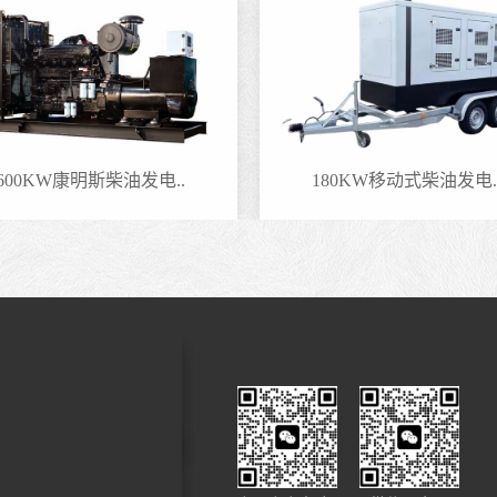
600KW康明斯柴油发电..
180KW移动式柴油发电.