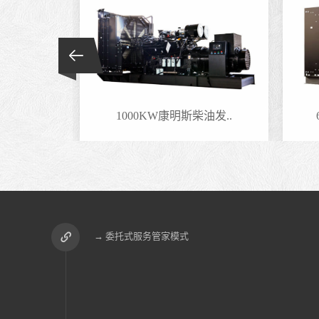
油发..
1000KW康明斯柴油发..
→ 委托式服务管家模式