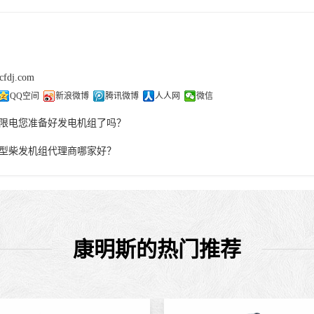
cfdj.com
QQ空间
新浪微博
腾讯微博
人人网
微信
限电您准备好发电机组了吗？
型柴发机组代理商哪家好？
康明斯的热门推荐