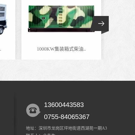
.
1000KW集装箱式柴油..
800
13600443583
0755-84065367
地址：深圳市龙岗区坪地街道西湖苑一期A3