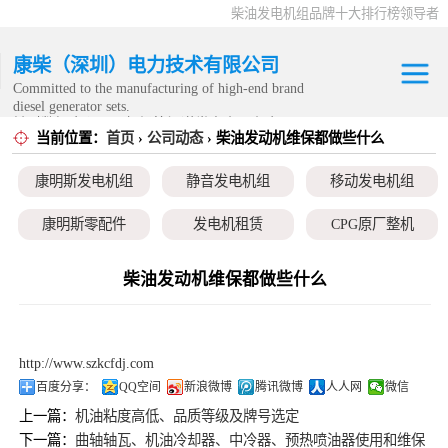
柴油发电机组品牌十大排行榜领导者
康柴（深圳）电力技术有限公司
Committed to the manufacturing of high-end brand
diesel generator sets.
针对数据中心、飞机场等渠道类客户不在本公司服
当前位置：
首页
›
公司动态
› 柴油发动机维保都做些什么
康明斯发电机组
务范围内。
康明斯发电机组
静音发电机组
移动发电机组
静音发电机组
康明斯零配件
发电机租赁
CPG原厂整机
移动发电机组
柴油发动机维保都做些什么
康明斯零配件
发电机租赁
http://www.szkcfdj.com
CPG原厂整机
百度分享：
QQ空间
新浪微博
腾讯微博
人人网
微信
上一篇：
机油粘度高低、品质等级及牌号选定
下一篇：
曲轴轴瓦、机油冷却器、中冷器、预热喷油器使用和维保