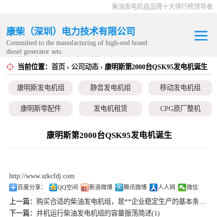
柴油发电机组品牌十大排行榜领导者
康柴（深圳）电力技术有限公司
Committed to the manufacturing of high-end brand
diesel generator sets.
针对数据中心、飞机场等渠道类客户不在本公司服
当前位置：
首页
›
公司动态
› 康明斯第2000台QSK95发电机诞生
康明斯发电机组
务范围内。
康明斯发电机组
静音发电机组
移动发电机组
静音发电机组
康明斯零配件
发电机租赁
CPG原厂整机
移动发电机组
康明斯第2000台QSK95发电机诞生
康明斯零配件
发电机租赁
http://www.szkcfdj.com
CPG原厂整机
百度分享：
QQ空间
新浪微博
腾讯微博
人人网
微信
上一篇：
购买合适的柴油发电机组，是**企业稳定生产的基本条件之一
下一篇：
并机运行柴油发电机组的容量振荡简述(1)