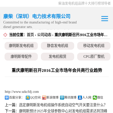
柴油发电机组品牌十大排行榜领导者
康柴（深圳）电力技术有限公司
Committed to the manufacturing of high-end brand
diesel generator sets.
针对数据中心、飞机场等渠道类客户不在本公司服
当前位置：
首页
›
公司动态
› 重庆康明斯召开2016工业市场年会共商行业趋势
康明斯发电机组
务范围内。
康明斯发电机组
静音发电机组
移动发电机组
静音发电机组
康明斯零配件
发电机租赁
CPG原厂整机
移动发电机组
重庆康明斯召开2016工业市场年会共商行业趋势
康明斯零配件
发电机租赁
http://www.szkcfdj.com
CPG原厂整机
百度分享：
QQ空间
新浪微博
腾讯微博
人人网
微信
上一篇：
选定康明斯发电机组操作系统自动空气开关要注意什么？
下一篇：
康明斯预计2025年全球参数中心对发电机组需求达到顶峰