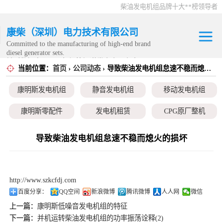
柴油发电机组品牌十大**榜领导者
康柴（深圳）电力技术有限公司
Committed to the manufacturing of high-end brand
diesel generator sets.
针对数据中心、飞机场等渠道类客户不在本公司服
当前位置：
首页
›
公司动态
› 导致柴油发电机组怠速不稳而熄火的损坏
康明斯发电机组
务范围内。
康明斯发电机组
静音发电机组
移动发电机组
静音发电机组
康明斯零配件
发电机租赁
CPG原厂整机
移动发电机组
导致柴油发电机组怠速不稳而熄火的损坏
康明斯零配件
发电机租赁
http://www.szkcfdj.com
CPG原厂整机
百度分享：
QQ空间
新浪微博
腾讯微博
人人网
微信
上一篇：
康明斯低噪音发电机组的特征
下一篇：
并机运转柴油发电机组的功率振荡诠释(2)