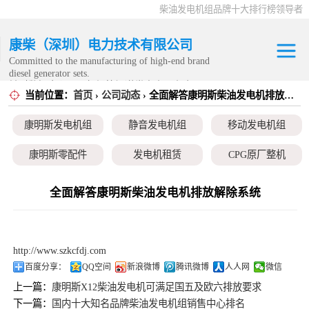
柴油发电机组品牌十大排行榜领导者
康柴（深圳）电力技术有限公司
Committed to the manufacturing of high-end brand
diesel generator sets.
针对数据中心、飞机场等渠道类客户不在本公司服
当前位置：
首页
›
公司动态
› 全面解答康明斯柴油发电机排放解除系统
康明斯发电机组
务范围内。
康明斯发电机组
静音发电机组
移动发电机组
静音发电机组
康明斯零配件
发电机租赁
CPG原厂整机
移动发电机组
全面解答康明斯柴油发电机排放解除系统
康明斯零配件
发电机租赁
http://www.szkcfdj.com
CPG原厂整机
百度分享：
QQ空间
新浪微博
腾讯微博
人人网
微信
上一篇：
康明斯X12柴油发电机可满足国五及欧六排放要求
下一篇：
国内十大知名品牌柴油发电机组销售中心排名