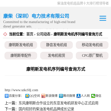
柴油发电机组品牌十大排行榜领导者
康柴（深圳）电力技术有限公司
Committed to the manufacturing of high-end brand
diesel generator sets.
针对数据中心、飞机场等渠道类客户不在本公司服
当前位置：
首页
›
公司动态
› 康明斯发电机序列编号查询方式
康明斯发电机组
务范围内。
康明斯发电机组
静音发电机组
移动发电机组
静音发电机组
康明斯零配件
发电机租赁
CPG原厂整机
移动发电机组
康明斯发电机序列编号查询方式
康明斯零配件
发电机租赁
http://www.szkcfdj.com
CPG原厂整机
百度分享：
QQ空间
新浪微博
腾讯微博
人人网
微信
上一篇：
东风康明斯合作设立的东亚发电机研发中心正式启用
下一篇：
国内较好的柴油发电机品牌成长记录