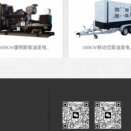
600KW康明斯柴油发电..
180KW移动式柴油发电.