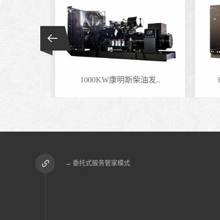
油发..
1000KW康明斯柴油发..
→ 委托式服务管家模式