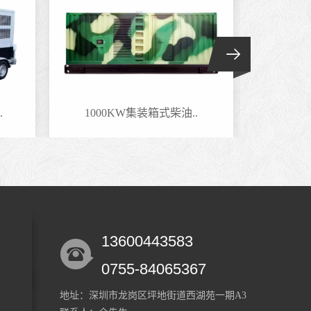
.
1000KW集装箱式柴油..
800
13600443583
0755-84065367
地址：深圳市龙岗区坪地街道西湖苑一期A3