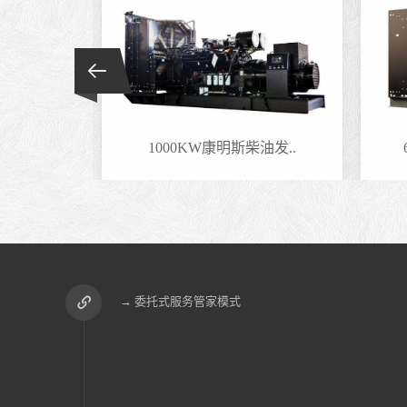
油发..
1000KW康明斯柴油发..
→ 委托式服务管家模式