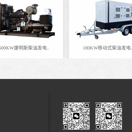
600KW康明斯柴油发电..
180KW移动式柴油发电.