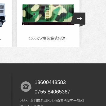
.
1000KW集装箱式柴油..
800
13600443583
0755-84065367
地址：深圳市龙岗区坪地街道西湖苑一期A3