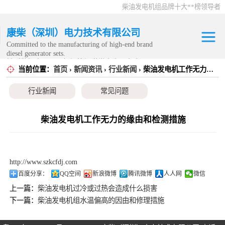
柴油发电机组品牌十大**榜领导者
康柴（深圳）电力技术有限公司
Committed to the manufacturing of high-end brand
diesel generator sets.
针对数据中心、飞机场等渠道类客户不在本公司服
当前位置：
首页
›
新闻资讯
›
行业新闻
› 柴油发电机工作无力的缘由和检测措施
康明斯发电机组
务范围内。
行业新闻
常见问题
静音发电机组
移动发电机组
柴油发电机工作无力的缘由和检测措施
康明斯零配件
http://www.szkcfdj.com
发电机租赁
百度分享：
QQ空间
新浪微博
腾讯微博
人人网
微信
上一篇：
柴油发电机过冷或过热会造成什么损害
CPG原厂整机
下一篇：
柴油发电机组水温偏高的因由和修理措施