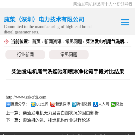
柴油发电机组品牌十大**榜领导者
康柴（深圳）电力技术有限公司
Committed to the manufacturing of high-end brand
diesel generator sets.
针对数据中心、飞机场等渠道类客户不在本公司服
当前位置：
首页
›
新闻资讯
›
常见问题
› 柴油发电机尾气洗烟池和喷淋净化箱手段对比结果
康明斯发电机组
务范围内。
行业新闻
常见问题
静音发电机组
移动发电机组
柴油发电机尾气洗烟池和喷淋净化箱手段对比结果
康明斯零配件
http://www.szkcfdj.com
发电机租赁
百度分享：
QQ空间
新浪微博
腾讯微博
人人网
微信
上一篇：
柴油发电机无力且冒白烟状况的因由剖析
CPG原厂整机
下一篇：
柴油机的进、排烟机构作业过程论述