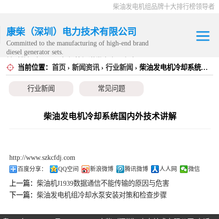
柴油发电机组品牌十大排行榜领导者
康柴（深圳）电力技术有限公司
Committed to the manufacturing of high-end brand
diesel generator sets.
针对数据中心、飞机场等渠道类客户不在本公司服
当前位置：
首页
›
新闻资讯
›
行业新闻
› 柴油发电机冷却系统国内外技术讲解
康明斯发电机组
务范围内。
行业新闻
常见问题
静音发电机组
移动发电机组
柴油发电机冷却系统国内外技术讲解
康明斯零配件
http://www.szkcfdj.com
发电机租赁
百度分享：
QQ空间
新浪微博
腾讯微博
人人网
微信
上一篇：
柴油机J1939数据通信不能传输的原因与危害
CPG原厂整机
下一篇：
柴油发电机组冷却水泵安装对策和检查步骤