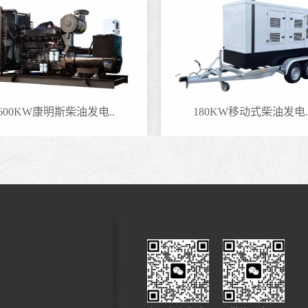
600KW康明斯柴油发电..
180KW移动式柴油发电.