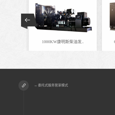
油发..
1000KW康明斯柴油发..
→ 委托式服务管家模式