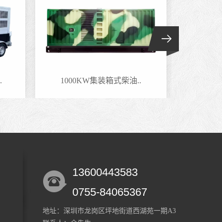
.
1000KW集装箱式柴油..
800
13600443583
0755-84065367
地址：深圳市龙岗区坪地街道西湖苑一期A3