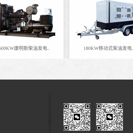
600KW康明斯柴油发电..
180KW移动式柴油发电.