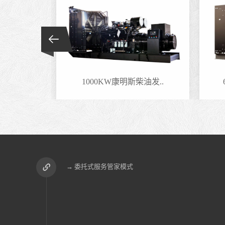
油发..
1000KW康明斯柴油发..
→ 委托式服务管家模式