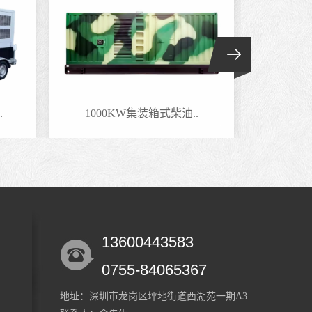
.
1000KW集装箱式柴油..
800
13600443583
0755-84065367
地址：深圳市龙岗区坪地街道西湖苑一期A3