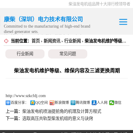
柴油发电机组品牌十大排行榜领导者
康柴（深圳）电力技术有限公司
Committed to the manufacturing of high-end brand
diesel generator sets.
针对数据中心、飞机场等渠道类客户不在本公司服
当前位置：
首页
›
新闻资讯
›
行业新闻
› 柴油发电机维护等级、维保内容及三滤更换周期
康明斯发电机组
务范围内。
行业新闻
常见问题
静音发电机组
移动发电机组
柴油发电机维护等级、维保内容及三滤更换周期
康明斯零配件
http://www.szkcfdj.com
发电机租赁
百度分享：
QQ空间
新浪微博
腾讯微博
人人网
微信
上一篇：
柴油发电机喷油提前角的机理及计算方程式
CPG原厂整机
下一篇：
选取高压共轨型柴发机组的意义与诀窍