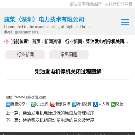
柴油发电机组品牌十大排行榜领导者
康柴（深圳）电力技术有限公司
Committed to the manufacturing of high-end brand
diesel generator sets.
针对数据中心、飞机场等渠道类客户不在本公司服
当前位置：
首页
›
新闻资讯
›
行业新闻
› 柴油发电机停机关闭过程图解
康明斯发电机组
务范围内。
行业新闻
常见问题
静音发电机组
移动发电机组
柴油发电机停机关闭过程图解
康明斯零配件
http://www.szkcfdj.com
发电机租赁
百度分享：
QQ空间
新浪微博
腾讯微博
人人网
微信
上一篇：
柴油发电机电压过低的原由及修理程序
CPG原厂整机
下一篇：
检验柴发机组启动蓄电池的意义及程序