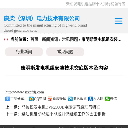
柴油发电机组品牌十大排行榜领导者
康柴（深圳）电力技术有限公司
Committed to the manufacturing of high-end brand
diesel generator sets.
针对数据中心、飞机场等渠道类客户不在本公司服
当前位置：
首页
›
新闻资讯
›
常见问题
› 康明斯发电机组安装技术交底版本及内容
康明斯发电机组
务范围内。
行业新闻
常见问题
静音发电机组
移动发电机组
康明斯发电机组安装技术交底版本及内容
康明斯零配件
http://www.szkcfdj.com
发电机租赁
百度分享：
QQ空间
新浪微博
腾讯微博
人人网
微信
上一篇：
马拉松发电机DVR2000E电压调节原理与特征
CPG原厂整机
下一篇：
柴油机启动马达不能脱开仍继续工作的因由剖析