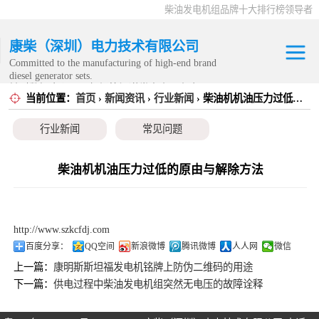
柴油发电机组品牌十大排行榜领导者
康柴（深圳）电力技术有限公司
Committed to the manufacturing of high-end brand
diesel generator sets.
针对数据中心、飞机场等渠道类客户不在本公司服
当前位置：
首页
›
新闻资讯
›
行业新闻
› 柴油机机油压力过低的原由与解除方法
康明斯发电机组
务范围内。
行业新闻
常见问题
静音发电机组
移动发电机组
柴油机机油压力过低的原由与解除方法
康明斯零配件
http://www.szkcfdj.com
发电机租赁
百度分享：
QQ空间
新浪微博
腾讯微博
人人网
微信
上一篇：
康明斯斯坦福发电机铭牌上防伪二维码的用途
CPG原厂整机
下一篇：
供电过程中柴油发电机组突然无电压的故障诠释