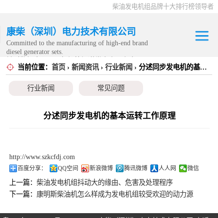
柴油发电机组品牌十大排行榜领导者
康柴（深圳）电力技术有限公司
Committed to the manufacturing of high-end brand
diesel generator sets.
针对数据中心、飞机场等渠道类客户不在本公司服
当前位置：
首页
›
新闻资讯
›
行业新闻
› 分述同步发电机的基本运转工作原理
康明斯发电机组
务范围内。
行业新闻
常见问题
静音发电机组
移动发电机组
分述同步发电机的基本运转工作原理
康明斯零配件
http://www.szkcfdj.com
发电机租赁
百度分享：
QQ空间
新浪微博
腾讯微博
人人网
微信
上一篇：
柴油发电机组抖动大的缘由、危害及处理程序
CPG原厂整机
下一篇：
康明斯柴油机怎么样成为发电机组较受欢迎的动力源