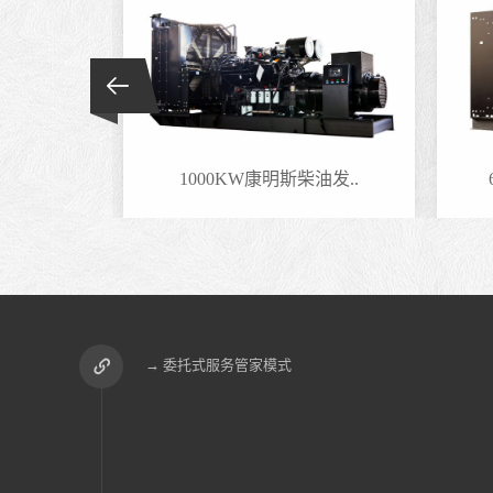
油发..
1000KW康明斯柴油发..
→ 委托式服务管家模式