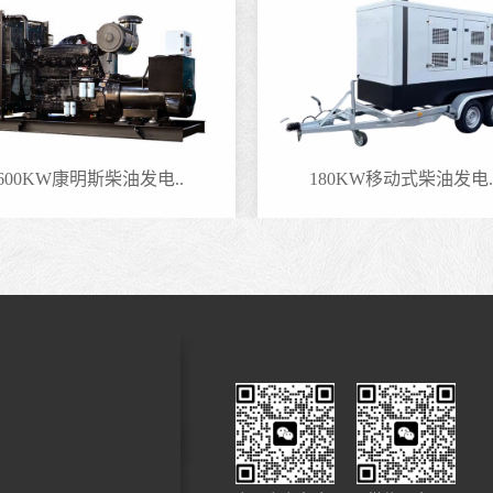
600KW康明斯柴油发电..
180KW移动式柴油发电.