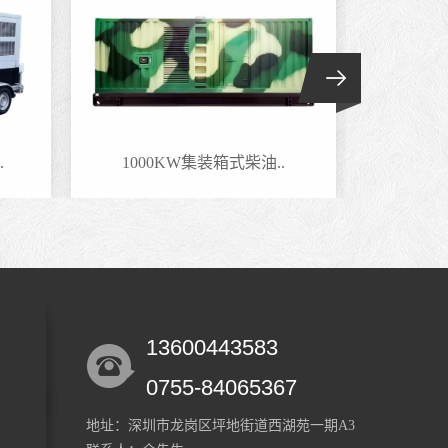
.
1000KW集装箱式柴油..
800
13600443583
0755-84065367
地址：深圳市龙岗区坪地街道西湖苑一期A3