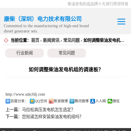
柴油发电机组品牌十大排行榜领导者
康柴（深圳）电力技术有限公司
Committed to the manufacturing of high-end brand
diesel generator sets.
针对数据中心、飞机场等渠道类客户不在本公司服
当前位置：
首页
›
新闻资讯
›
常见问题
› 如何调整柴油发电机组的调速板？
康明斯发电机组
务范围内。
行业新闻
常见问题
静音发电机组
移动发电机组
如何调整柴油发电机组的调速板？
康明斯零配件
http://www.szkcfdj.com
发电机租赁
百度分享：
QQ空间
新浪微博
腾讯微博
人人网
微信
上一篇：
马拉松高压发电机怎生选定？
CPG原厂整机
下一篇：
您知道怎样安装柴油发电机组吗？