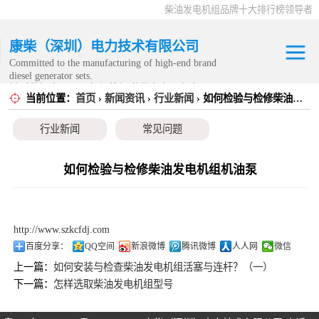
柴油发电机组品牌十大排行榜领导者
康柴（深圳）电力技术有限公司
Committed to the manufacturing of high-end brand
diesel generator sets.
针对数据中心、飞机场等渠道类客户不在本公司服
当前位置：
首页
›
新闻资讯
›
行业新闻
› 如何检验与检修柴油发电机组机油泵
康明斯发电机组
务范围内。
行业新闻
常见问题
静音发电机组
移动发电机组
如何检验与检修柴油发电机组机油泵
康明斯零配件
http://www.szkcfdj.com
发电机租赁
百度分享：
QQ空间
新浪微博
腾讯微博
人人网
微信
上一篇：
如何安装与检查柴油发电机组活塞与连杆？（一）
CPG原厂整机
下一篇：
怎样选取柴油发电机组型号