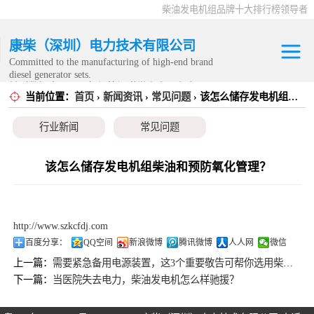
柴油发电机组品牌十大排行榜领导者
康柴（深圳）电力技术有限公司
Committed to the manufacturing of high-end brand
diesel generator sets.
针对数据中心、飞机场等渠道类客户不在本公司服
当前位置：
首页
›
新闻资讯
›
常见问题
› 该怎么储存发电机组柴油和预防氧化管理？
康明斯发电机组
务范围内。
行业新闻
常见问题
静音发电机组
移动发电机组
该怎么储存发电机组柴油和预防氧化管理？
康明斯零配件
http://www.szkcfdj.com
发电机租赁
百度分享：
QQ空间
新浪微博
腾讯微博
人人网
微信
上一篇：
需要紧急备用电源装置，这3个重要敬告可帮你选用柴油发电机
CPG原厂整机
下一篇：
当医院失去电力，柴油发电机怎么样驰援？