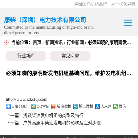
柴油发电机组品牌十大**榜领导者
康柴（深圳）电力技术有限公司
Committed to the manufacturing of high-end brand
diesel generator sets.
针对数据中心、飞机场等渠道类客户不在本公司服
当前位置：
首页
›
新闻资讯
›
行业新闻
› 必须知晓的康明斯发电机组基础问题，维护发电机组入门知识（二）
康明斯发电机组
务范围内。
行业新闻
常见问题
静音发电机组
移动发电机组
必须知晓的康明斯发电机组基础问题，维护发电机组入门知识（二）
康明斯零配件
http://www.szkcfdj.com
发电机租赁
百度分享：
QQ空间
新浪微博
腾讯微博
人人网
微信
上一篇：
浅谈柴油发电机组的类型及特征
CPG原厂整机
下一篇：
户外高原用柴油发电机的影响及应对步骤