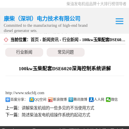
柴油发电机组品牌十大排行榜领导者
康柴（深圳）电力技术有限公司
Committed to the manufacturing of high-end brand
diesel generator sets.
针对数据中心、飞机场等渠道类客户不在本公司服
当前位置：
首页
›
新闻资讯
›
行业新闻
› 100kw玉柴配套DSE6020深海控制系统讲解
康明斯发电机组
务范围内。
行业新闻
常见问题
静音发电机组
移动发电机组
100kw玉柴配套DSE6020深海控制系统讲解
康明斯零配件
http://www.szkcfdj.com
发电机租赁
百度分享：
QQ空间
新浪微博
腾讯微博
人人网
微信
上一篇：
讲解柴发机组的一些多见的不当使用方式
CPG原厂整机
下一篇：
简述柴油发电机组操作系统的起动方式