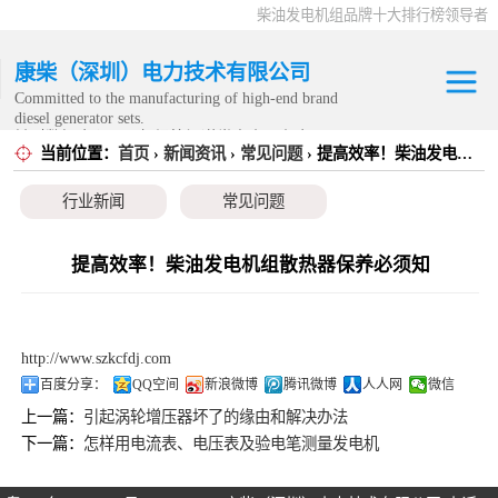
柴油发电机组品牌十大排行榜领导者
康柴（深圳）电力技术有限公司
Committed to the manufacturing of high-end brand
diesel generator sets.
针对数据中心、飞机场等渠道类客户不在本公司服
当前位置：
首页
›
新闻资讯
›
常见问题
› 提高效率！柴油发电机组散热器保养必须知
康明斯发电机组
务范围内。
行业新闻
常见问题
静音发电机组
移动发电机组
提高效率！柴油发电机组散热器保养必须知
康明斯零配件
http://www.szkcfdj.com
发电机租赁
百度分享：
QQ空间
新浪微博
腾讯微博
人人网
微信
上一篇：
引起涡轮增压器坏了的缘由和解决办法
CPG原厂整机
下一篇：
怎样用电流表、电压表及验电笔测量发电机