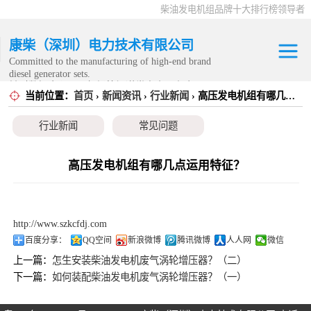
柴油发电机组品牌十大排行榜领导者
康柴（深圳）电力技术有限公司
Committed to the manufacturing of high-end brand
diesel generator sets.
针对数据中心、飞机场等渠道类客户不在本公司服
当前位置：
首页
›
新闻资讯
›
行业新闻
› 高压发电机组有哪几点运用特征？
康明斯发电机组
务范围内。
行业新闻
常见问题
静音发电机组
移动发电机组
高压发电机组有哪几点运用特征？
康明斯零配件
http://www.szkcfdj.com
发电机租赁
百度分享：
QQ空间
新浪微博
腾讯微博
人人网
微信
上一篇：
怎生安装柴油发电机废气涡轮增压器？（二）
CPG原厂整机
下一篇：
如何装配柴油发电机废气涡轮增压器？（一）