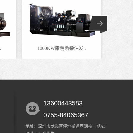
1000KW康明斯柴油发..
600
13600443583
0755-84065367
地址：深圳市龙岗区坪地街道西湖苑一期A3