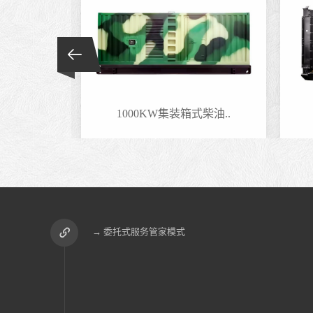
发电..
1000KW集装箱式柴油..
→ 委托式服务管家模式