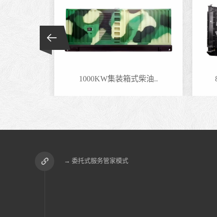
1000KW集装箱式柴油..
800KW康明斯柴油发电..
→ 委托式服务管家模式