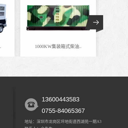
.
1000KW集装箱式柴油..
800
13600443583
0755-84065367
地址：深圳市龙岗区坪地街道西湖苑一期A3