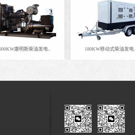
600KW康明斯柴油发电..
180KW移动式柴油发电.