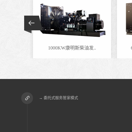
油发..
1000KW康明斯柴油发..
→ 委托式服务管家模式