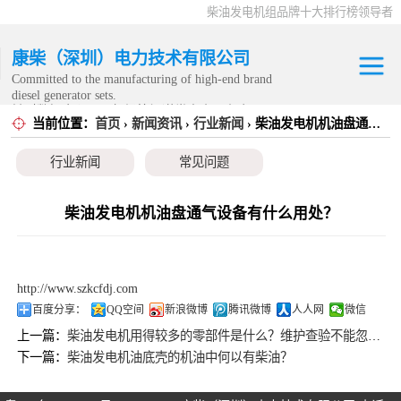
柴油发电机组品牌十大排行榜领导者
康柴（深圳）电力技术有限公司
Committed to the manufacturing of high-end brand
diesel generator sets.
针对数据中心、飞机场等渠道类客户不在本公司服
当前位置：
首页
›
新闻资讯
›
行业新闻
› 柴油发电机机油盘通气设备有什么用处？
康明斯发电机组
务范围内。
行业新闻
常见问题
静音发电机组
移动发电机组
柴油发电机机油盘通气设备有什么用处？
康明斯零配件
http://www.szkcfdj.com
发电机租赁
百度分享：
QQ空间
新浪微博
腾讯微博
人人网
微信
上一篇：
柴油发电机用得较多的零部件是什么？维护查验不能忽视的三要素
CPG原厂整机
下一篇：
柴油发电机油底壳的机油中何以有柴油？