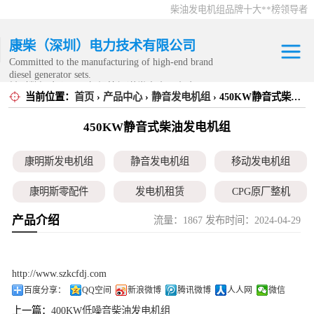
柴油发电机组品牌十大**榜领导者
康柴（深圳）电力技术有限公司
Committed to the manufacturing of high-end brand
diesel generator sets.
针对数据中心、飞机场等渠道类客户不在本公司服
当前位置：
首页
›
产品中心
›
静音发电机组
› 450KW静音式柴油发电机组
康明斯发电机组
务范围内。
450KW静音式柴油发电机组
静音发电机组
康明斯发电机组
静音发电机组
移动发电机组
移动发电机组
康明斯零配件
发电机租赁
CPG原厂整机
康明斯零配件
产品介绍
流量：1867 发布时间：2024-04-29
发电机租赁
CPG原厂整机
http://www.szkcfdj.com
百度分享：
QQ空间
新浪微博
腾讯微博
人人网
微信
上一篇：
400KW低噪音柴油发电机组