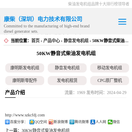
柴油发电机组品牌十大排行榜领导者
康柴（深圳）电力技术有限公司
Committed to the manufacturing of high-end brand
diesel generator sets.
针对数据中心、飞机场等渠道类客户不在本公司服
当前位置：
首页
›
产品中心
›
静音发电机组
› 50KW静音式柴油发电机组
康明斯发电机组
务范围内。
50KW静音式柴油发电机组
静音发电机组
康明斯发电机组
静音发电机组
移动发电机组
移动发电机组
康明斯零配件
发电机租赁
CPG原厂整机
康明斯零配件
产品介绍
流量：1969 发布时间：2024-04-29
发电机租赁
CPG原厂整机
http://www.szkcfdj.com
百度分享：
QQ空间
新浪微博
腾讯微博
人人网
微信
上一篇：
30KW静音式柴油发电机组