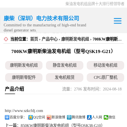
柴油发电机组品牌十大排行榜领导者
康柴（深圳）电力技术有限公司
Committed to the manufacturing of high-end brand
diesel generator sets.
针对数据中心、飞机场等渠道类客户不在本公司服
当前位置：
首页
›
产品中心
›
康明斯发电机组
› 700KW康明斯柴油发电机组（型号QSK19-G21）
康明斯发电机组
务范围内。
700KW康明斯柴油发电机组（型号QSK19-G21）
静音发电机组
康明斯发电机组
静音发电机组
移动发电机组
移动发电机组
康明斯零配件
发电机租赁
CPG原厂整机
康明斯零配件
产品介绍
流量：2706 发布时间：2024-08-18
发电机租赁
CPG原厂整机
http://www.szkcfdj.com
百度分享：
QQ空间
新浪微博
腾讯微博
人人网
微信
上一篇：
850KW康明斯柴油发电机组（型号QSK38-G10）