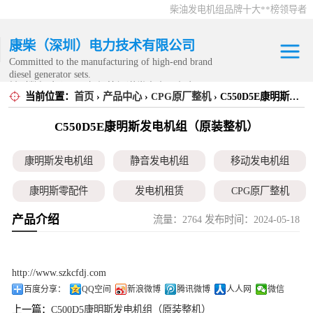
柴油发电机组品牌十大**榜领导者
康柴（深圳）电力技术有限公司
Committed to the manufacturing of high-end brand
diesel generator sets.
针对数据中心、飞机场等渠道类客户不在本公司服
当前位置：
首页
›
产品中心
›
CPG原厂整机
› C550D5E康明斯发电机组（原装整机）
康明斯发电机组
务范围内。
C550D5E康明斯发电机组（原装整机）
静音发电机组
康明斯发电机组
静音发电机组
移动发电机组
移动发电机组
康明斯零配件
发电机租赁
CPG原厂整机
康明斯零配件
产品介绍
流量：2764 发布时间：2024-05-18
发电机租赁
CPG原厂整机
http://www.szkcfdj.com
百度分享：
QQ空间
新浪微博
腾讯微博
人人网
微信
上一篇：
C500D5康明斯发电机组（原装整机）