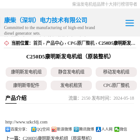
柴油发电机组品牌十大排行榜领导者
康柴（深圳）电力技术有限公司
Committed to the manufacturing of high-end brand
diesel generator sets.
针对数据中心、飞机场等渠道类客户不在本公司服
当前位置：
首页
›
产品中心
›
CPG原厂整机
› C250D5康明斯发电机组（原装整机）
康明斯发电机组
务范围内。
C250D5康明斯发电机组（原装整机）
静音发电机组
康明斯发电机组
静音发电机组
移动发电机组
移动发电机组
康明斯零配件
发电机租赁
CPG原厂整机
康明斯零配件
产品介绍
流量：2150 发布时间：2024-05-18
发电机租赁
CPG原厂整机
http://www.szkcfdj.com
百度分享：
QQ空间
新浪微博
腾讯微博
人人网
微信
上一篇：
C200D5康明斯发电机组（原装整机）